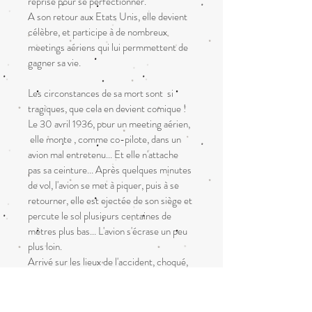
reprise pour se perfectionner.
A son retour aux Etats Unis, elle devient 
célèbre, et participe à de nombreux 
meetings aériens qui lui permmettent de 
gagner sa vie. 
Les circonstances de sa mort sont  si 
tragiques, que cela en devient comique ! 
Le 30 avril 1936, pour un meeting aérien, 
 elle monte , comme co-pilote, dans un 
avion mal entretenu... Et elle n'attache 
pas sa ceinture... Après quelques minutes 
de vol, l'avion se met à piquer, puis à se 
retourner, elle est ejectée de son siège et 
percute le sol plusieurs centaines de 
mètres plus bas... L'avion s'écrase un peu 
plus loin. 
Arrivé sur les lieux de l'accident, choqué, 
l'organisateur du meeting, allume une 
cigarette, mais son allumette enflamme 
les vapeurs d'essence, mettant le feu aux 